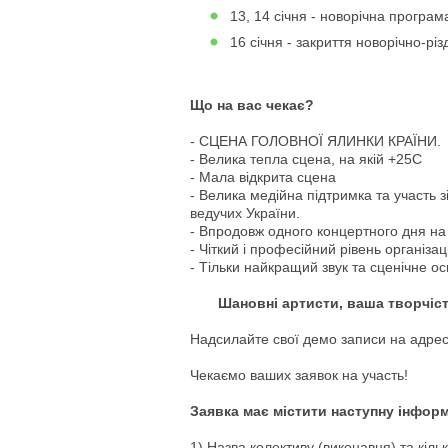
13, 14 січня - новорічна програм
16 січня - закриття новорічно-рі
Що на вас чекає?
- СЦЕНА ГОЛОВНОЇ ЯЛИНКИ КРАЇНИ.
- Велика тепла сцена, на якій +25С
- Мала відкрита сцена
- Велика медійна підтримка та участь 
ведучих України.
- Впродовж одного концертного дня на
- Чіткий і професійний рівень організац
- Тільки найкращий звук та сценічне ос
Шановні артисти, ваша творчіст
Надсилайте свої демо записи на адре
Чекаємо ваших заявок на участь!
Заявка має містити наступну інфор
1) Назва колективу (виконавця) та кільк