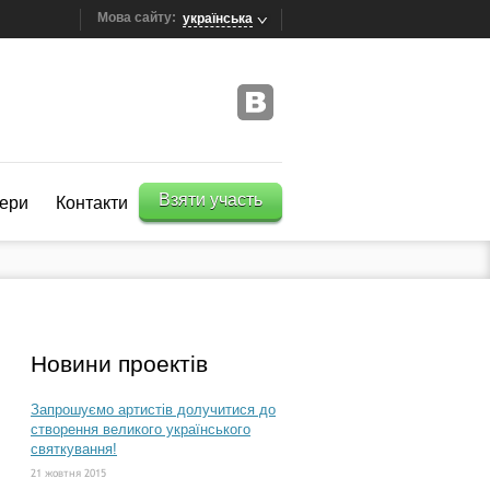
Мова сайту:
українська
Взяти участь
ери
Контакти
Новини проектів
Запрошуємо артистів долучитися до
створення великого українського
святкування!
21 жовтня 2015