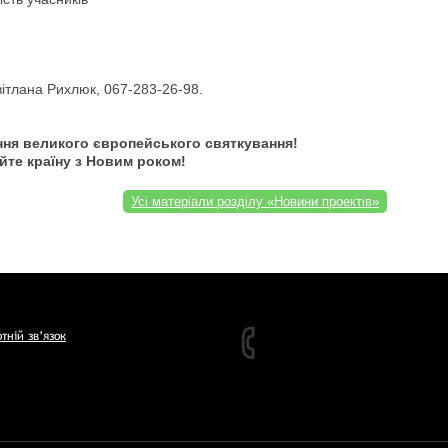
тлана Рихлюк, 067-283-26-98.
ння великого європейського святкування!
йте країну з Новим роком!
Усі матеріали розділу «Новини проектів»
тній зв’язок