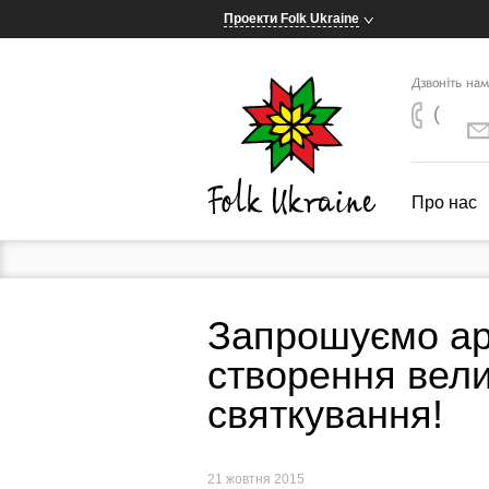
Проекти Folk Ukraine
Дзвоніть на
(
Про нас
Запрошуємо ар
створення вели
святкування!
21 жовтня 2015