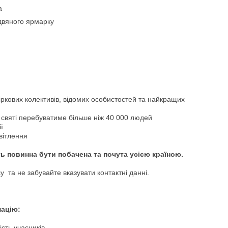
а
здвяного ярмарку
зіркових колективів, відомих особистостей та найкращих
 святі перебуватиме більше ніж 40 000 людей
ії
вітлення
ь повинна бути побачена та почута усією країною.
су
та не забувайте вказувати контактні данні.
мацію:
ість учасників