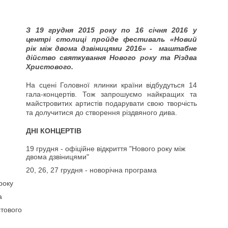
З 19 грудня 2015 року по 16 січня 2016 у
центрі столиці пройде фестиваль «Новий
рік між двома дзвіницями 2016» - маштабне
дійство святкування Нового року та Різдва
Христового.
На сцені Головної ялинки країни відбудуться 14
гала-концертів. Тож запрошуємо найкращих та
майстровитих артистів подарувати свою творчість
та долучитися до створення різдвяного дива.
ДНІ КОНЦЕРТІВ
19 грудня - офіційне відкриття "Нового року між
двома дзвіницями"
20, 26, 27 грудня - новорічна програма
року
а
стового