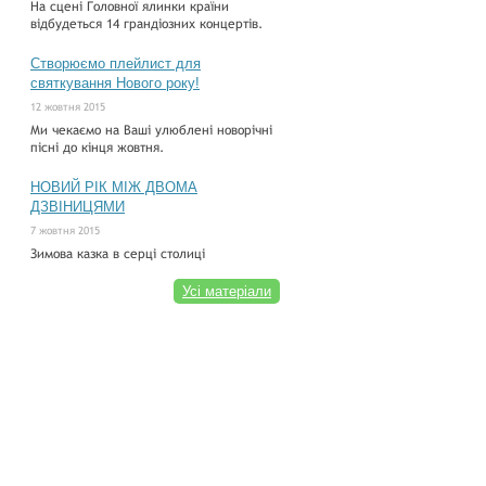
На сцені Головної ялинки країни
відбудеться 14 грандіозних концертів.
Створюємо плейлист для
святкування Нового року!
12 жовтня 2015
Ми чекаємо на Ваші улюблені новорічні
пісні до кінця жовтня.
НОВИЙ РІК МІЖ ДВОМА
ДЗВІНИЦЯМИ
7 жовтня 2015
Зимова казка в серці столиці
Усі матеріали