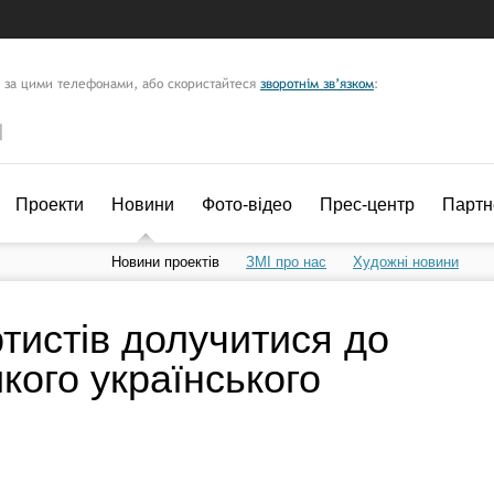
м за цими телефонами, або скористайтеся
зворотнім зв’язком
:
Проекти
Новини
Фото-відео
Прес-центр
Партн
Новини проектів
ЗМІ про нас
Художні новини
тистів долучитися до
кого українського