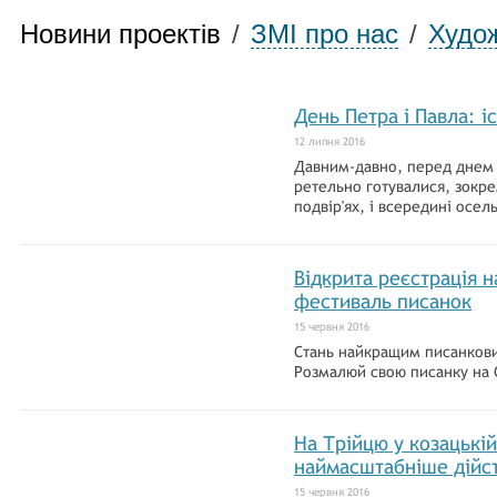
Новини проектів
/
ЗМІ про нас
/
Худож
День Петра і Павла: і
12 липня 2016
Давним-давно, перед днем 
ретельно готувалися, зокре
подвір'ях, і всередині осел
Відкрита реєстрація н
фестиваль писанок
15 червня 2016
Стань найкращим писанков
Розмалюй свою писанку на 
На Трійцю у козацькі
наймасштабніше дійст
15 червня 2016