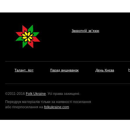
Зворотній зв’язок
Талант. Арт
Парад вишиванок
День Києва
©2011-2016
Folk Ukraine
. Усi права захищенi.
Передрук матерiалiв тільки за наявності посилання
або гіперпосилання на
folkukraine.com