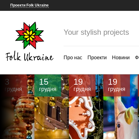
Проекти Folk Ukraine
Your stylish projects
Про нас
Проекти
Новини
Ф
3
15
19
19
грудня
грудня
грудня
грудня