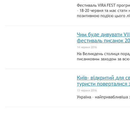
Фестиваль VIRA FEST прогри
– 18-20 червня та має стат
позитивною подією цього лі
Чим буде дивувати VI
фестиваль писанок 20
14 червня 2016
На Великдень столиця пор
писанковим заходом за всю 
Київ- відкритий для с
туристи поверталися 
13 червня 2016
Україна – найпривабливіша 