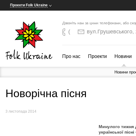
Проекти Folk Ukraine
Дзвоніть нам за цими телефонами, або ск
(
вул.Грушевського, 2
Про нас
Проекти
Новини
Новини про
Новорічна пісня
3 листопада 2014
Минулого тижня 
української пісн