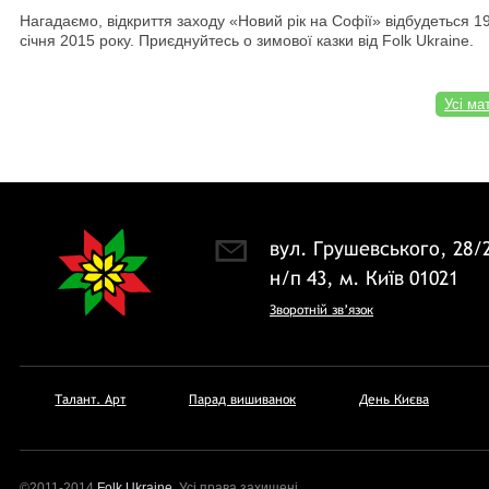
Нагадаємо, відкриття заходу «Новий рік на Софії» відбудеться 19
січня 2015 року. Приєднуйтесь о зимової казки від Folk Ukraine.
Усі ма
вул. Грушевського, 28/
н/п 43, м. Київ 01021
Зворотній зв’язок
Талант. Арт
Парад вишиванок
День Києва
©2011-2014
Folk Ukraine
. Усi права захищенi.