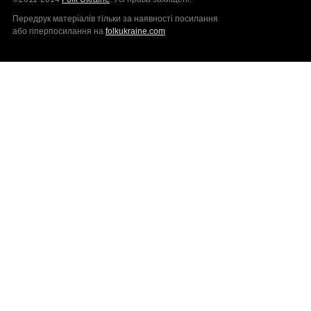
Передрук матерiалiв тільки за наявності посилання
або гіперпосилання на
folkukraine.com