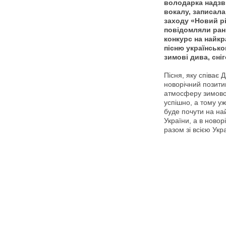
володарка надзв
вокалу, записала
заходу «Новий рі
повідомляли ран
конкурс на найк
пісню українськ
зимові дива, сніг
Пісня, яку співає 
новорічний позити
атмосферу зимової 
успішно, а тому у
буде почути на на
України, а в новор
разом зі всією Ук