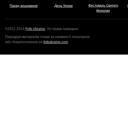
Фестиваль Святого
Парад вишиванок
День Києва
Миколая
©2011-2014
Folk Ukraine
. Усi права захищенi.
Передрук матерiалiв тільки за наявності посилання
або гіперпосилання на
folkukraine.com