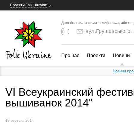
Проекти Folk Ukraine
Дзвоніть нам за цими телефонами, або ск
(
вул.Грушевського, 2
Про нас
Проекти
Новини
Новини про
VI Всеукраинский фести
вышиванок 2014"
12 вересня 2014